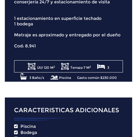
conserjería 24/7 y estacionamiento de visita
1 estacionamiento en superficie techado
1 bodega
Metraje es aproximado y entregado por el dueño
Cod: 8.941
2
2
Útil 120 M
Terraza 7 M
3
3 Baño/s
Piscina
Gasto común $230.000
Contribuciones $230.000
CARACTERISTICAS ADICIONALES
Piscina
Bodega